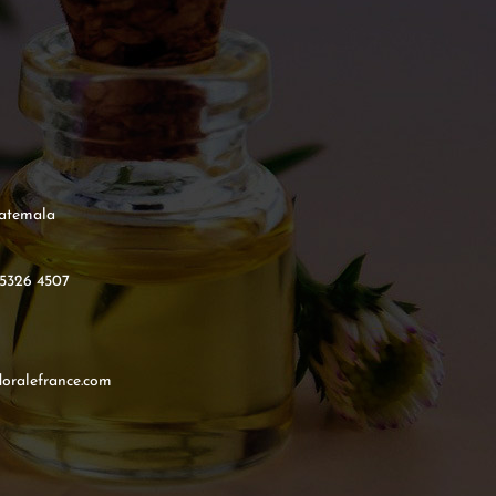
atemala
 5326 4507
doralefrance.com