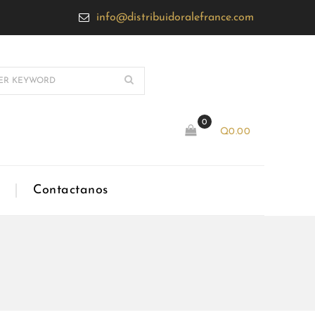
info@distribuidoralefrance.com
0
Q
0.00
Contactanos