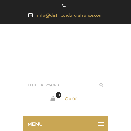
info@distribuidoralefrance.com
0
Q
0.00
MENU